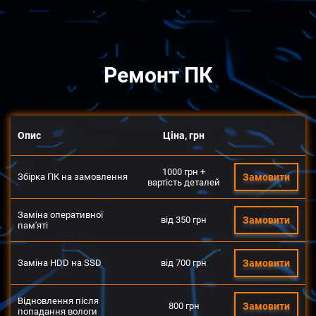
Ремонт ПК
Опис
Ціна, грн
1000 грн +
Збірка ПК на замовлення
Замовити
вартість деталей
Заміна оперативної
від 350 грн
Замовити
пам'яті
Заміна HDD на SSD
від 700 грн
Замовити
Відновлення після
800 грн
Замовити
попадання вологи